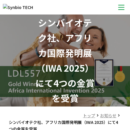
会社概要
シンバイオテ
サービス
ク社、アフリ
製品紹介
カ国際発明展
私たちのこだわり
（IWA 2025）
お知らせ
にて4つの金賞
トピックス
を受賞
お問い合わせ
トップ
お知らせ
シンバイオテク社、アフリカ国際発明展（IWA 2025）にて4
つの金賞を受賞